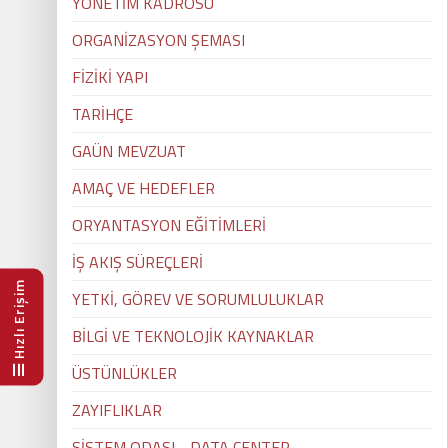
YÖNETİM KADROSU
ORGANİZASYON ŞEMASI
FİZİKİ YAPI
TARİHÇE
GAÜN MEVZUAT
AMAÇ VE HEDEFLER
ORYANTASYON EĞİTİMLERİ
İŞ AKIŞ SÜREÇLERİ
Hızlı Erişim
YETKİ, GÖREV VE SORUMLULUKLAR
BİLGİ VE TEKNOLOJİK KAYNAKLAR
ÜSTÜNLÜKLER
ZAYIFLIKLAR
SİSTEM ODASI - DATA CENTER