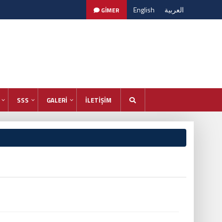
English
العربية
GİMER
SSS
GALERİ
İLETİŞİM