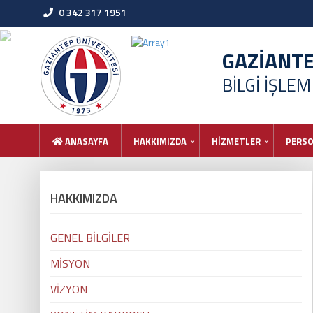
0 342 317 1951
GAZİANT
BİLGİ İŞLE
ANASAYFA
HAKKIMIZDA
HİZMETLER
PERS
HAKKIMIZDA
GENEL BİLGİLER
MİSYON
VİZYON