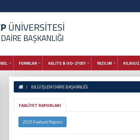
EP
ÜNİVERSİTESİ
M DAİRE BAŞKANLIĞI
ONEL
FORMLAR
KALİTE & ISO-27001
YAZILIM
KILAVUZ
BİLGİ İŞLEM DAİRE BAŞKANLIĞI
FAALİYET RAPORLARI
2025 Faaliyet Raporu